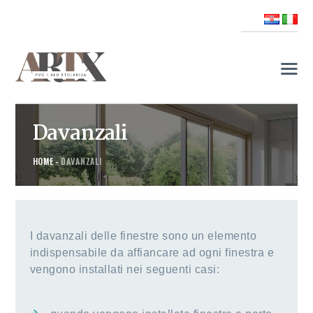
HOME
OFFERTA
Davanzali
CHI SIAMO
NOVITÀ
HOME
DAVANZALI
REFERENZE
CONTATTI
I davanzali delle finestre sono un elemento
indispensabile da affiancare ad ogni finestra e
vengono installati nei seguenti casi: