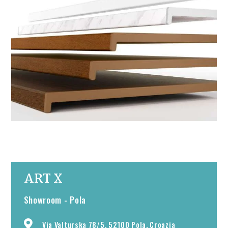
ART X
Showroom - Pola
Via Valturska 78/5, 52100 Pola, Croazia